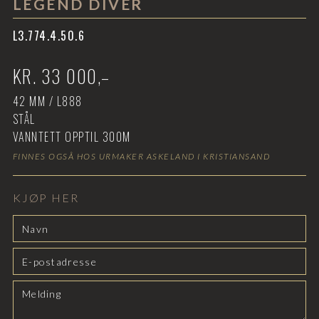
LEGEND DIVER
L3.774.4.50.6
KR.
33 000
,–
42
MM /
L888
STÅL
VANNTETT OPPTIL
300M
FINNES OGSÅ HOS URMAKER ASKELAND I KRISTIANSAND
KJØP HER