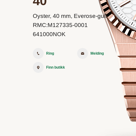
40
Oyster, 40 mm, Everose-gull
RMC:
M127335-0001
641000
NOK
Ring
Melding
Finn butikk