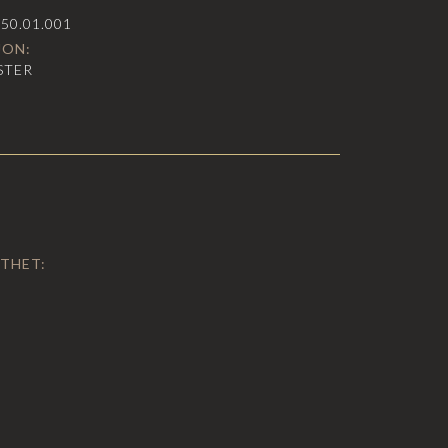
.50.01.001
JON:
STER
THET: