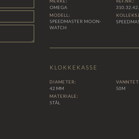
MERKE:
REF.NR.:
OMEGA
310.32.42
MODELL:
KOLLEKS
SPEED­MASTER MOON­
SPEEDMA
WATCH
KLOKKEKASSE
DIAMETER:
VANNTET
42
MM
50M
MATERIALE:
STÅL