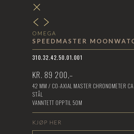
OMEGA
SPEED­MASTER MOON­WAT
310.32.42.50.01.001
KR.
89 200
,–
42
MM /
CO-AXIAL MASTER CHRONOMETER CA
STÅL
VANNTETT OPPTIL
50M
KJØP HER